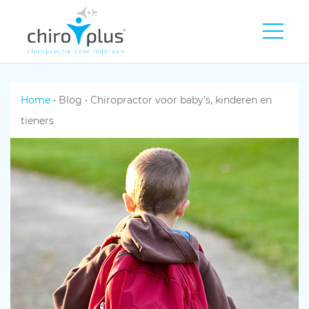
Home
•
Blog
•
Chiropractor voor baby’s, kinderen en
tieners