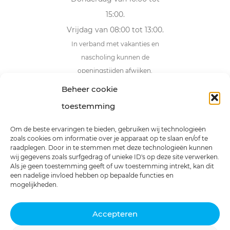
15:00.
Vrijdag van 08:00 tot 13:00.
In verband met vakanties en
nascholing kunnen de
openingstijden afwijken.
Beheer cookie
Adresgegevens
toestemming
Van Boetzelaerlaan 24a
3828 NS Hoogland
Om de beste ervaringen te bieden, gebruiken wij technologieën
zoals cookies om informatie over je apparaat op te slaan en/of te
Contactgegevens
raadplegen. Door in te stemmen met deze technologieën kunnen
wij gegevens zoals surfgedrag of unieke ID's op deze site verwerken.
info@chiroplus.nl
Als je geen toestemming geeft of uw toestemming intrekt, kan dit
een nadelige invloed hebben op bepaalde functies en
033 – 480 05 10
mogelijkheden.
Accepteren
|
Privacyverklaring
Cookiebeleid